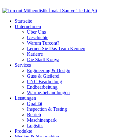
Startseite
Unternehmen
Über Uns
Geschichte
Warum Turcont?
Lernen Sie Das Team Kennen
Karierre
Die Stadt Konya
Services
Engineering & Design
Guss & Gießerei
CNC Bearbeitung
Endbearbeitung
Wärme-behandlungen
Leıstungen
Qualität
Inspection & Testing
Betrieb
Maschinenpark
Logistik
Produkte
Medien & Nachrichten